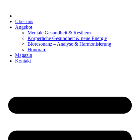
Zum
Inhalt
springen
Über uns
Angebot
Mentale Gesundheit & Resilienz
Körperliche Gesundheit & neue Energie
Bioresonanz – Analyse & Harmonisierung
Honorare
Magazin
Kontakt