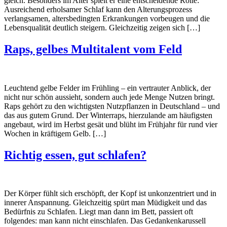
gleich. Besonders im Alter spielt er eine entscheidende Rolle:
Ausreichend erholsamer Schlaf kann den Alterungsprozess
verlangsamen, altersbedingten Erkrankungen vorbeugen und die
Lebensqualität deutlich steigern. Gleichzeitig zeigen sich […]
Raps, gelbes Multitalent vom Feld
Leuchtend gelbe Felder im Frühling – ein vertrauter Anblick, der
nicht nur schön aussieht, sondern auch jede Menge Nutzen bringt.
Raps gehört zu den wichtigsten Nutzpflanzen in Deutschland – und
das aus gutem Grund. Der Winterraps, hierzulande am häufigsten
angebaut, wird im Herbst gesät und blüht im Frühjahr für rund vier
Wochen in kräftigem Gelb. […]
Richtig essen, gut schlafen?
Der Körper fühlt sich erschöpft, der Kopf ist unkonzentriert und in
innerer Anspannung. Gleichzeitig spürt man Müdigkeit und das
Bedürfnis zu Schlafen. Liegt man dann im Bett, passiert oft
folgendes: man kann nicht einschlafen. Das Gedankenkarussell