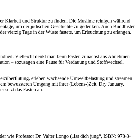
uer Klarheit und Struktur zu finden. Die Muslime reinigen während
stentage, um der jüdischen Geschichte zu gedenken. Auch Buddhisten
der vierzig Tage in der Wüste fastete, um Erleuchtung zu erlangen.
esundheit. Vielleicht denkt man beim Fasten zunächst ans Abnehmen
ration – sozusagen eine Pause für Verdauung und Stoffwechsel.
er Reizüberflutung, erleben wachsende Umweltbelastung und streamen
nem bewussteren Umgang mit ihrer (Lebens-)Zeit. Dry January,
 setzt das Fasten an.
tler wie Professor Dr. Valter Longo („Iss dich jung“, ISBN: 978-3-