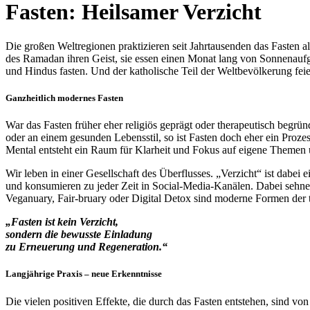
Fasten: Heilsamer Verzicht
Die großen Weltregionen praktizieren seit Jahrtausenden das Fasten a
des Ramadan ihren Geist, sie essen einen Monat lang von Sonnenauf
und Hindus fasten. Und der katholische Teil der Weltbevölkerung feie
Ganzheitlich modernes Fasten
War das Fasten früher eher religiös geprägt oder therapeutisch begrü
oder an einem gesunden Lebensstil, so ist Fasten doch eher ein Proz
Mental entsteht ein Raum für Klarheit und Fokus auf eigene Themen u
Wir leben in einer Gesellschaft des Überflusses. „Verzicht“ ist dabe
und konsumieren zu jeder Zeit in Social-Media-Kanälen. Dabei sehne
Veganuary, Fair-bruary oder Digital Detox sind moderne Formen der 
„Fasten ist kein Verzicht,
sondern die bewusste Einladung
zu Erneuerung und Regeneration.“
Langjährige Praxis – neue Erkenntnisse
Die vielen positiven Effekte, die durch das Fasten entstehen, sind v