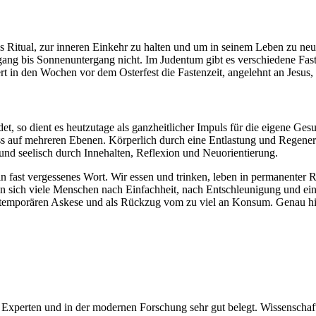
ls Ritual, zur inneren Einkehr zu halten und um in seinem Leben zu ne
gang bis Sonnenuntergang nicht. Im Judentum gibt es verschiedene Fa
rt in den Wochen vor dem Osterfest die Fastenzeit, angelehnt an Jesus, 
ndet, so dient es heutzutage als ganzheitlicher Impuls für die eigene G
ess auf mehreren Ebenen. Körperlich durch eine Entlastung und Regene
nd seelisch durch Innehalten, Reflexion und Neuorientierung.
i ein fast vergessenes Wort. Wir essen und trinken, leben in permanent
n sich viele Menschen nach Einfachheit, nach Entschleunigung und ei
temporären Askese und als Rückzug vom zu viel an Konsum. Genau hier
on Experten und in der modernen Forschung sehr gut belegt. Wissenschaf