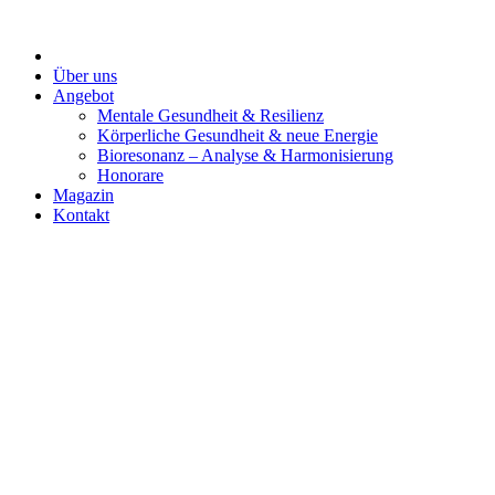
Zum
Inhalt
springen
Über uns
Angebot
Mentale Gesundheit & Resilienz
Körperliche Gesundheit & neue Energie
Bioresonanz – Analyse & Harmonisierung
Honorare
Magazin
Kontakt